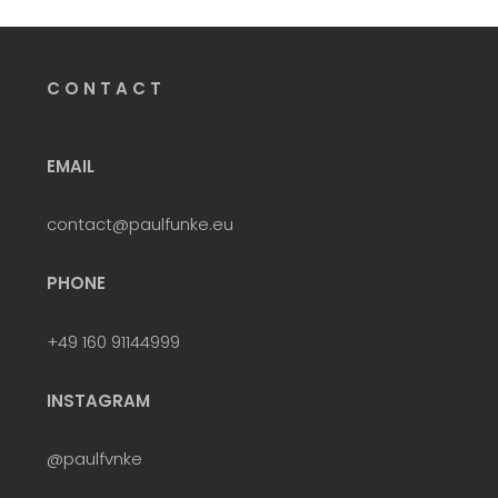
C O N T A C T
EMAIL
contact@paulfunke.eu
PHONE
+49 160 91144999
INSTAGRAM
@paulfvnke